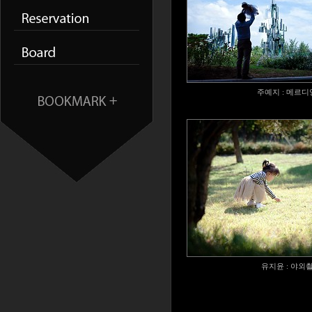
주예지 : 메르
유지윤 : 야외