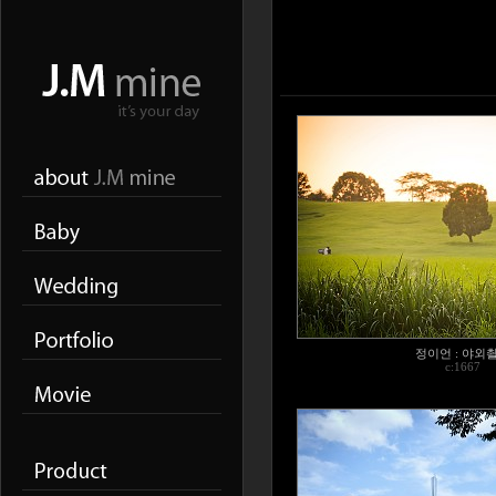
정이언 : 야외
c:
1667