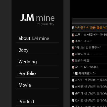
예약문의에 관한 글을 여
스튜디오 어플제작 안내입
축하드려요~
"역시넌 멋진친구여"
대박나세요~~~~~~~~~
안녕하세요
참고부탁드립니다..
축하드립니다
김수진 신부님의 본식스냅
신새롬 신부님의 본식스냅
송지혜 신부님의 본식스냅
강서연 신부님의 본식스냅