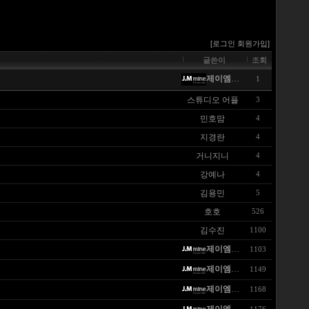
[로그인
회원가입]
글쓴이
조회
제이엠마인
1
스튜디오 어플
3
민호맘
4
지경란
4
거니지니
4
강예나
4
김용민
5
호호
526
김수진
1100
제이엠마인
1103
제이엠마인
1149
제이엠마인
1168