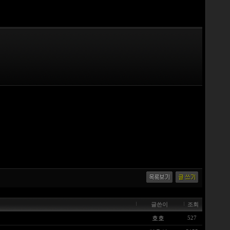
글쓴이
조회
호호
527