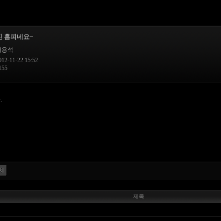
진 홈피네요~
허용석
2-11-22 15:52
55
.
제목